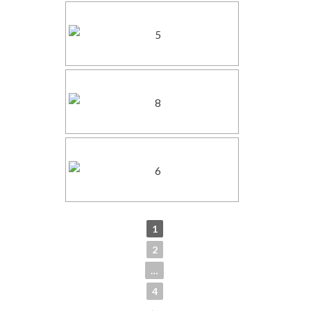
1
2
…
4